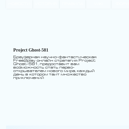
НОВОСТИ
ИСТОРИЯ
ПРАВИЛА
WIKI
ФОРУ
Project Ghost-581
Браузерная научно-фантастическая
Free2play онлайн стратегия Project
Ghost-581, предоставит вам
возможность стать перво-
открывателем нового мира, каждый
день в котором таит множество
приключений